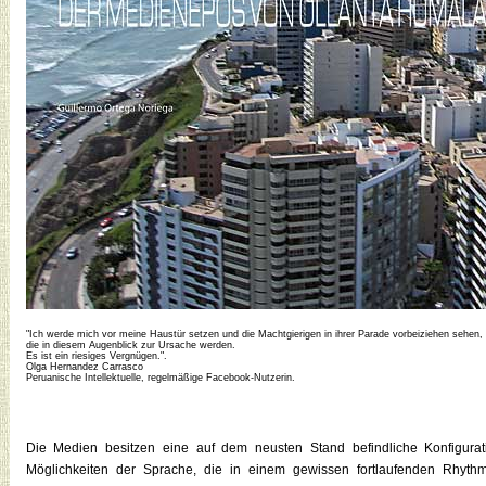
"Ich werde mich vor meine Haustür setzen und die Machtgierigen in ihrer Parade vorbeiziehen sehen,
die in diesem Augenblick zur Ursache werden.
Es ist ein riesiges Vergnügen.".
Olga Hernandez Carrasco
Peruanische Intellektuelle, regelmäßige Facebook-Nutzerin.
Die Medien besitzen eine auf dem neusten Stand befindliche Konfigura
Möglichkeiten der Sprache, die in einem gewissen fortlaufenden Rhythmus