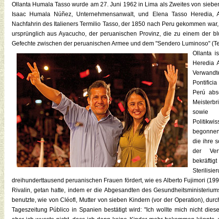
Ollanta Humala Tasso wurde am 27. Juni 1962 in Lima als Zweites von sieb
Isaac Humala Núñez, Unternehmensanwalt, und Elena Tasso Heredia, An
Nachfahrin des Italieners Termilio Tasso, der 1850 nach Peru gekommen wa
ursprünglich aus Ayacucho, der peruanischen Provinz, die zu einem der bl
Gefechte zwischen der peruanischen Armee und dem "Sendero Luminoso" (Te
Ollanta i
Heredia A
Verwandte
Pontifici
Perú abs
Meisterbr
sowie 
Politikwi
begonnen 
die ihre 
der Ver
bekräftig
Steri
dreihunderttausend peruanischen Frauen fördert, wie es Alberto Fujimori (199
Rivalin, getan hatte, indem er die Abgesandten des Gesundheitsministeriu
benutzte, wie von Cléofl, Mutter von sieben Kindern (vor der Operation), d
Tageszeitung Público in Spanien bestätigt wird: "Ich wollte mich nicht dies