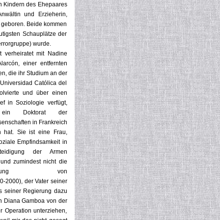
en Kindern des Ehepaares
wältin und Erzieherin,
r, geboren. Beide kommen
utigsten Schauplätze der
rrorgruppe) wurde.
st verheiratet mit Nadine
larcón, einer entfernten
n, die ihr Studium an der
a Universidad Católica del
olvierte und über einen
ief in Soziologie verfügt,
ein Doktorat der
ssenschaften in Frankreich
hat. Sie ist eine Frau,
soziale Empfindsamkeit in
teidigung der Armen
t und zumindest nicht die
lisierung von
0-2000), der Vater seiner
ms seiner Regierung dazu
urch Diana Gamboa von der
er Operation unterziehen,