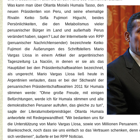
Was kann man über Ollanta Moisés Humala Tasso, den
neuen Präsidenten von Peru, und seine ehemalige
Rivalin Keiko Sofía Fujimori Higuchi, beides
Persönlichkeiten, die den Metabolismus vieler
peruanischer Bürger im Land und außerhalb Perus
verändert haben, sagen? Laut der Internetseite von RPP
(peruanischer Nachrichtensender) bezeichnete Keiko
Fujimori die Äußerungen des Schriftstellers Mario
Vargas Llosa in einem Artikel der argentinischen
Tageszeitung La Nación, in denen er sie als das
Hauptübel bei den Präsidentschaftswahlen bezeichnet,
als ungerecht. Mario Vargas Llosa ließ heute in
Argentinien verlauten, dass er bei der Stichwahl der
peruanischen Präsidentschaftswahlen 2011 für Humala
stimmen werde: "Ohne große Freude, mit einigen
Befürchtungen, werde ich für Humala stimmen und alle
demokratischen Peruaner aufrufen, das gleiche zu tun",
sagte der Literaturnobelpreisträger. Ollanta Humala
antwortete mit Redegewandtheit: "Wir bedanken uns für
die Unterstützung von Mario Vargas Llosa, sowie von Millionen Peruanern. 
Blankoscheck, noch dass sie uns einfach so das Vertrauen schenken, denn
sich verdienen", äußerte er bei RPP Noticias.