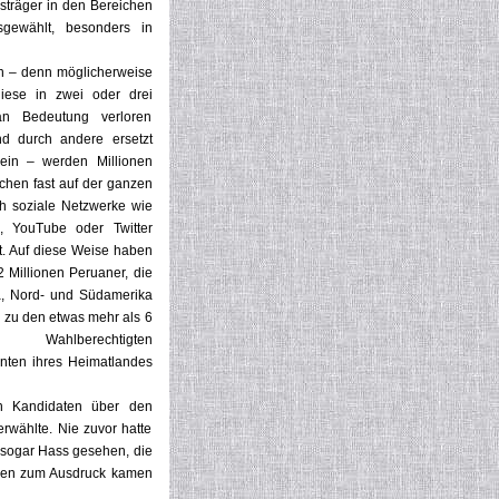
sträger in den Bereichen
sgewählt, besonders in
 – denn möglicherweise
iese in zwei oder drei
an Bedeutung verloren
d durch andere ersetzt
ein – werden Millionen
hen fast auf der ganzen
h soziale Netzwerke wie
, YouTube oder Twitter
rt. Auf diese Weise haben
2 Millionen Peruaner, die
a, Nord- und Südamerika
 zu den etwas mehr als 6
en Wahlberechtigten
nten ihres Heimatlandes
en Kandidaten über den
rwählte. Nie zuvor hatte
 sogar Hass gesehen, die
rken zum Ausdruck kamen