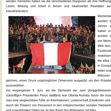
werden. Fernerhin haben sie die verschiedenen Diasporen als ihre Hoffnung
Leben, Bildung und Arbeit in fernen und lokalisierten Realitäten au
Industrieländern.
Momentan
werden d
Jahren 
haben un
worden s
von Mensc
Welt durc
Facebook
mobilisie
die etwa 
in Europ
leben und
Million
gehören, einen Druck ursprünglicher Dimension ausgeübt, um den Präside
auszuwählen.
Am vergangenen 5. Juni, als die Stichwahl der zwei übriggeblieben
zukünftigen Präsidenten Perus stattfand, war Ollanta Humala Tasso der Ause
man eine vergleichbare Fülle an Informationen, Leidenschaft, Emotionen und
durch die Präsenz von Peruanern in den entsprechenden sozialen Netzwe
und in bestimmten Fällen bis an den Rand des Wahnsinns reichten.