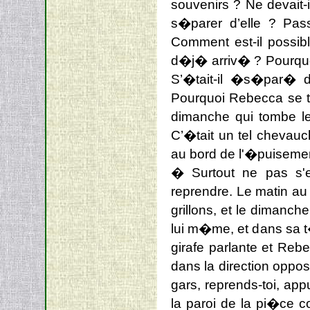
souvenirs ? Ne devait-
s�parer d’elle ? Pa
Comment est-il possib
d�j� arriv� ? Pourquoi
S’�tait-il �s�par� 
Pourquoi Rebecca se tr
dimanche qui tombe le
C’�tait un tel chevau
au bord de l'�puisemen
� Surtout ne pas s'
reprendre. Le matin a
grillons, et le dimanch
lui m�me, et dans sa 
girafe parlante et Reb
dans la direction oppo
gars, reprends-toi, app
la paroi de la pi�ce c