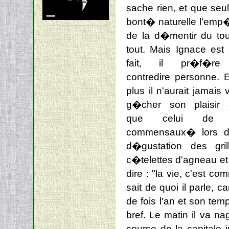
sache rien, et que seu
bont� naturelle l’em
de la d�mentir du to
tout. Mais Ignace est 
fait, il pr�f�r
contredire personne. 
plus il n'aurait jamais 
g�cher son plaisir a
que celui de 
commensaux� lors d
d�gustation des gril
c�telettes d'agneau et
dire : "la vie, c'est co
sait de quoi il parle, 
de fois l'an et son tem
bref. Le matin il va n
course de la capitale 