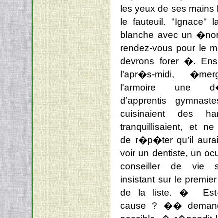
les yeux de ses mains
le fauteuil. "Ignace"
blanche avec un �norm
rendez-vous pour le m
devrons forer �.
Ens
l’apr�s-midi, �mer
l'armoire une d�
d’apprentis gymnaste
cuisinaient des har
tranquillisaient, et n
de r�p�ter qu’il aurai
voir un dentiste, un ocu
conseiller de vie 
insistant sur le premi
de la liste. � Est
cause ? �� demanda 