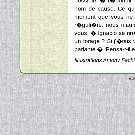
possible. � r�pondit 
nom de cause. Ce qui 
moment que vous ne v
r�guli�re, nous n'aur
vous. � Ignacio se ri
un forage ? Si j'�tais
parlante �. Pensa-t-il e
Illustrations Antony Fach
� 20