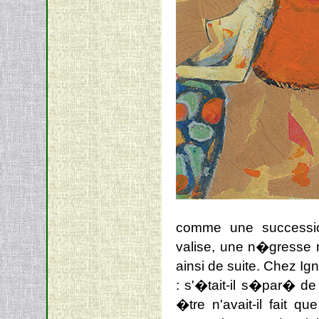
comme une successio
valise, une n�gresse m
ainsi de suite. Chez 
: s'�tait-il s�par� d
�tre n'avait-il fait q