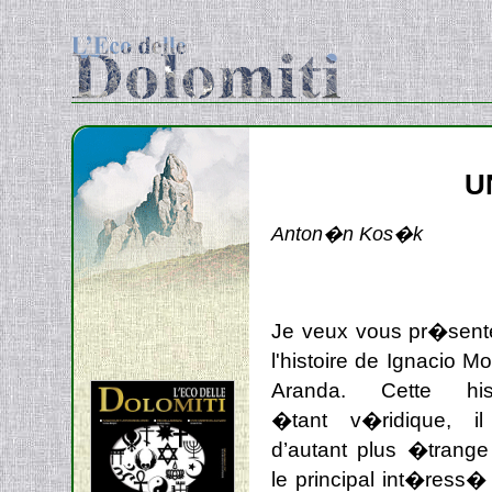
U
Anton�n Kos�k
Je veux vous pr�sente
l'histoire de Ignacio M
Aranda. Cette hist
�tant v�ridique, il
d’autant plus �trang
le principal int�ress�