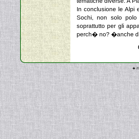
tematiche diverse. A P
In conclusione le Alpi 
Sochi, non solo polo d
soprattutto per gli ap
perch� no? �anche da
� 20