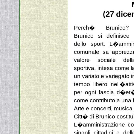
(27 dice
Perch� Brunico?
Brunico si definisce
dello sport. L�ammin
comunale sa apprezza
valore sociale dell
sportiva, intesa come la
un variato e variegato 
tempo libero nell�atti
per ogni fascia d�e
come contributo a una 
Arte e concerti, musica 
Citt� di Brunico costitu
L�amministrazione com
singoli cittadini e de