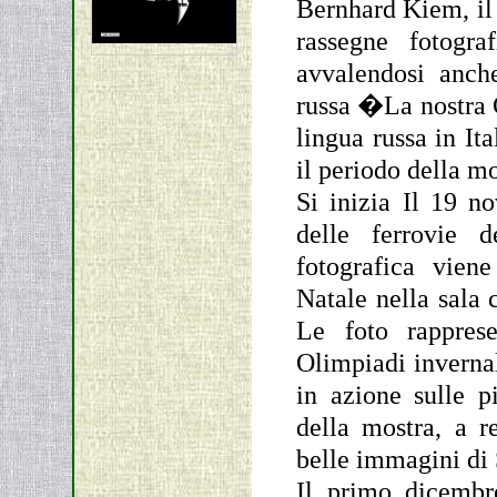
Bernhard Kiem, il 
rassegne fotogra
avvalendosi anch
russa �La nostra 
lingua russa in It
il periodo della mo
Si inizia Il 19 n
delle ferrovie 
fotografica vien
Natale nella sala 
Le foto rappres
Olimpiadi invernal
in azione sulle pi
della mostra, a r
belle immagini di
Il primo dicembr