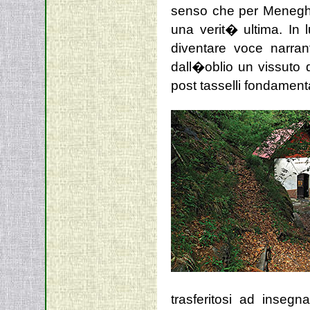
senso che per Meneghe
una verit� ultima. In l
diventare voce narran
dall�oblio un vissuto d
post tasselli fondament
trasferitosi ad insegn