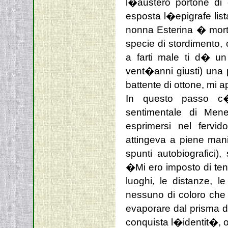
l�austero portone di 
esposta l�epigrafe lista
nonna Esterina � mort
specie di stordimento,
a farti male ti d� un
vent�anni giusti) una 
battente di ottone, mi a
In questo passo c��
sentimentale di Men
esprimersi nel fervid
attingeva a piene man
spunti autobiografici
�Mi ero imposto di tener
luoghi, le distanze, le
nessuno di coloro che c
evaporare dal prisma d
conquista l�identit�, o