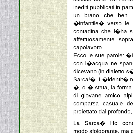
inediti pubblicati in pa
un brano che ben ne
�infantile� verso le p
contadina che l�ha s
affettuosamente sopr
capolavoro.
Ecco le sue parole: �
con l�acqua ne spande
dicevano (in dialetto 
Sarca!�. L�identit� ma
�, o � stata, la forma 
di giovane amico alp
comparsa casuale del
proiettato dal profondo,
La Sarca� Ho conos
modo sfolgorante, ma p