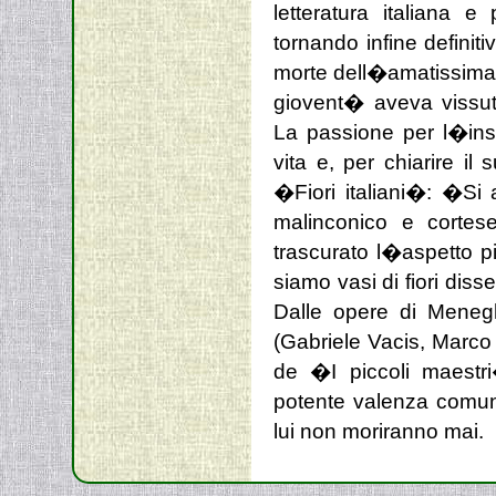
letteratura italiana 
tornando infine definit
morte dell�amatissima 
giovent� aveva vissut
La passione per l�ins
vita e, per chiarire i
�Fiori italiani�: �Si 
malinconico e cortes
trascurato l�aspetto p
siamo vasi di fiori disse
Dalle opere di Meneghel
(Gabriele Vacis, Marco 
de �I piccoli maestri
potente valenza comuni
lui non moriranno mai.