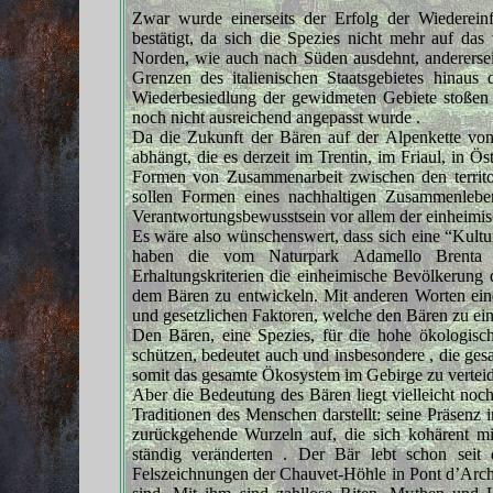
Zwar wurde einerseits der Erfolg der Wiederei
bestätigt, da sich die Spezies nicht mehr auf das
Norden, wie auch nach Süden ausdehnt, anderersei
Grenzen des italienischen Staatsgebietes hinaus
Wiederbesiedlung der gewidmeten Gebiete stoßen .
noch nicht ausreichend angepasst wurde .
Da die Zukunft der Bären auf der Alpenkette vo
abhängt, die es derzeit im Trentin, im Friaul, in Ö
Formen von Zusammenarbeit zwischen den territo
sollen Formen eines nachhaltigen Zusammenlebe
Verantwortungsbewusstsein vor allem der einheimi
Es wäre also wünschenswert, dass sich eine “Kultu
haben die vom Naturpark Adamello Brenta
Erhaltungskriterien die einheimische Bevölkerung
dem Bären zu entwickeln. Mit anderen Worten eine 
und gesetzlichen Faktoren, welche den Bären zu ei
Den Bären, eine Spezies, für die hohe ökologis
schützen, bedeutet auch und insbesondere , die gesa
somit das gesamte Ökosystem im Gebirge zu verteid
Aber die Bedeutung des Bären liegt vielleicht noc
Traditionen des Menschen darstellt: seine Präsenz 
zurückgehende Wurzeln auf, die sich kohärent mi
ständig veränderten . Der Bär lebt schon seit
Felszeichnungen der Chauvet-Höhle in Pont d’Arche