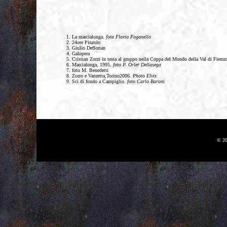
La marcialonga.
foto Flavio Faganello
24ore Pinzolo
Giulio Deflorian
Galopera
Cristian Zorzi in testa al gruppo nella Coppa del Mondo della Val di Fiem
Marcialonga, 1995.
foto P. Orler Dellasega
foto M. Benedetti
Zorro e Vanzetta,Torino2006.
Photo Elvis
Sci di fondo a Campiglio.
foto Carlo Baroni
© 20