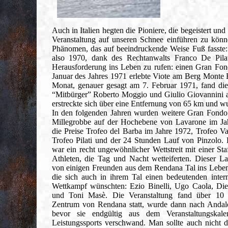
Auch in Italien hegten die Pioniere, die begeistert un
Veranstaltung auf unseren Schnee einführen zu kön
Phänomen, das auf beeindruckende Weise Fuß fasste: 
also 1970, dank des Rechtanwalts Franco De Pila
Herausforderung ins Leben zu rufen: einen Gran Fon
Januar des Jahres 1971 erlebte Viote am Berg Monte
Monat, genauer gesagt am 7. Februar 1971, fand die 
“Mitbürger” Roberto Moggio und Giulio Giovannini an
erstreckte sich über eine Entfernung von 65 km und 
In den folgenden Jahren wurden weitere Gran Fondo
Millegrobbe
auf der Hochebene von Lavarone im Ja
die Preise Trofeo del Barba im Jahre 1972, Trofeo Va
Trofeo Pilati und der 24 Stunden Lauf von Pinzolo. D
war ein recht ungewöhnlicher Wettstreit mit einer Sta
Athleten, die Tag und Nacht wetteiferten. Dieser L
von einigen Freunden aus dem Rendana Tal ins Leben
die sich auch in ihrem Tal einen bedeutenden intern
Wettkampf wünschten: Ezio Binelli, Ugo Caola, Di
und Toni Masè. Die Veranstaltung fand über 10 
Zentrum von Rendana statt, wurde dann nach Andalo
bevor sie endgültig aus dem Veranstaltungskale
Leistungssports verschwand. Man sollte auch nicht d