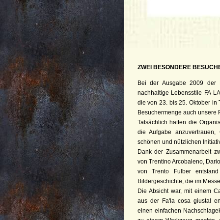
ZWEI BESONDERE BESUCH
Bei der Ausgabe 2009 der 
nachhaltige Lebensstile FA L
die von 23. bis 25. Oktober in 
Besuchermenge auch unsere P
Tatsächlich hatten die Organ
die Aufgabe anzuvertrauen,
schönen und nützlichen Initiat
Dank der Zusammenarbeit zw
von Trentino Arcobaleno, Dari
von Trento Fulber entstand
Bildergeschichte, die im Messe
Die Absicht war, mit einem Ca
aus der Fa'la cosa giusta! e
einen einfachen Nachschlagek