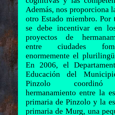
cognitivas y las competen
Además, nos proporciona la 
otro Estado miembro. Por t
se debe incentivar en lo
proyectos de hermanam
entre ciudades fome
enormemente el plurilingü
En 2006, el Departamen
Educación del Municip
Pinzolo coordin
hermanamiento entre la es
primaria de Pinzolo y la e
primaria de Murg, una peq