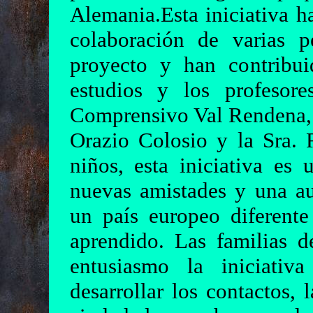
Alemania.Esta iniciativa h
colaboración de varias 
proyecto y han contribui
estudios y los profesore
Comprensivo Val Rendena, lo
Orazio Colosio y la Sra. 
niños, esta iniciativa es 
nuevas amistades y una au
un país europeo diferente
aprendido. Las familias 
entusiasmo la iniciati
desarrollar los contactos, 