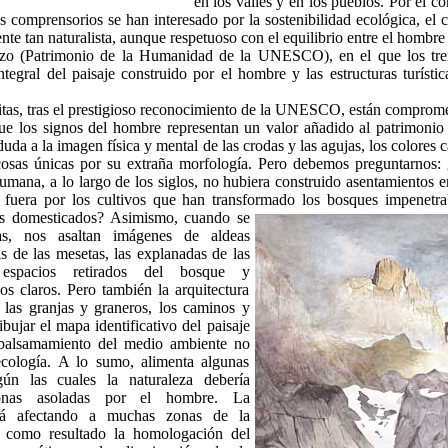
en los valles y en los pueblos. Por el co
os comprensorios se han interesado por la sostenibilidad ecológica, el c
te tan naturalista, aunque respetuoso con el equilibrio entre el hombre 
izo (Patrimonio de la Humanidad de la UNESCO), en el que los trene
ntegral del paisaje construido por el hombre y las estructuras turísti
as, tras el prestigioso reconocimiento de la UNESCO, están compromet
e los signos del hombre representan un valor añadido al patrimonio n
duda a la imagen física y mental de las crodas y las agujas, los colores
ocosas únicas por su extraña morfología. Pero debemos preguntarnos:
 humana, a lo largo de los siglos, no hubiera construido asentamientos e
o fuera por los cultivos que han transformado los bosques impenetra
es domesticados?
Asimismo, cuando se
s, nos asaltan imágenes de aldeas
s de las mesetas, las explanadas de las
 espacios retirados del bosque y
s claros. Pero también la arquitectura
, las granjas y graneros, los caminos y
ibujar el mapa identificativo del paisaje
balsamamiento del medio ambiente no
cología. A lo sumo, alimenta algunas
gún las cuales la naturaleza debería
zonas asoladas por el hombre. La
está afectando a muchas zonas de la
 como resultado la homologación del