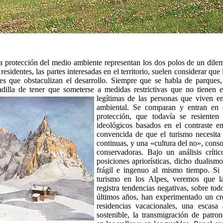
a protección del medio ambiente representan los dos polos de un dilema
 residentes, las partes interesadas en el territorio, suelen considerar qu
es que obstaculizan el desarrollo. Siempre que se habla de parques,
adilla de tener que someterse a medidas restrictivas que no tienen 
legítimas de las
personas que viven en
ambiental. Se comparan y entran en c
protección, que todavía se resienten 
ideológicos basados en el contraste en
convencida de que el turismo necesita 
continuas, y una «cultura del no», cons
conservadoras. Bajo un análisis críti
posiciones apriorísticas, dicho dualism
frágil e ingenuo al mismo tiempo. Si
turismo en los Alpes, veremos que la
registra tendencias negativas, sobre tod
últimos años, han experimentado un cr
residencias vacacionales, una escasa
sostenible, la transmigración de patro