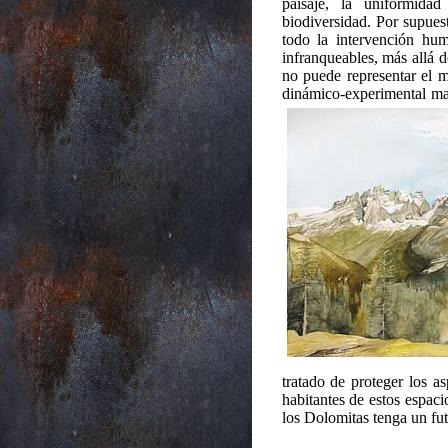
paisaje, la uniformida
biodiversidad. Por supuest
todo la intervención hum
infranqueables, más allá
no puede representar el m
dinámico-experimental ma
tratado de proteger los a
habitantes de estos espac
los Dolomitas tenga un fut