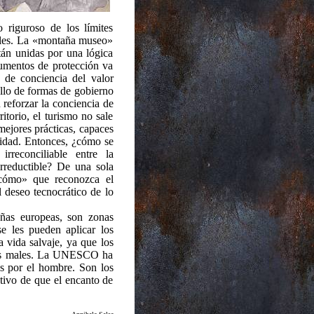
 riguroso de los límites
ables. La «montaña museo»
tán unidas por una lógica
rumentos de protección va
de conciencia del valor
rollo de formas de gobierno
 reforzar la conciencia de
ritorio, el turismo no sale
mejores prácticas, capaces
alidad. Entonces, ¿cómo se
rreconciliable entre la
irreductible? De una sola
 cómo» que reconozca el
al deseo tecnocrático de lo
ñas europeas, son zonas
se les pueden aplicar los
la vida salvaje, ya que los
los males. La UNESCO ha
os por el hombre. Son los
tivo de que el encanto de