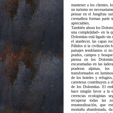
mantener a los clientes, l
un turismo no necesariamen
pensar en el Jungfrau su
cremallera forman parte i
apreciables.
También ahora los Dolomit
una complejidad» en la qu
Dolomitas está ligado sin 
el atardecer, las capas r
Pálidos si la civilización
paisajes tendríamos si n
prados, campos y bosqu
piensa en los Dolomita
encaramadas en las ladera
praderas alpinas, los
transformados en luminoso
de los hoteles y refugios
carreteras contribuyen a d
de los Dolomitas. El em
hace ningún favor a la e
creencias ecologistas se
recuperar todas las 
renaturalización, que 
montaña abandonada, da