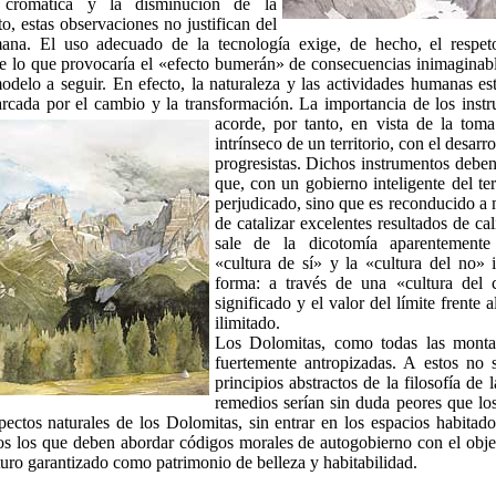
d cromática y la disminución de la
o, estas observaciones no justifican del
ana. El uso adecuado de la tecnología exige, de hecho, el respeto
 de lo que provocaría el «efecto bumerán» de consecuencias inimagin
odelo a seguir. En efecto, la naturaleza y las actividades humanas es
rcada por el cambio y la transformación. La importancia de los inst
acorde, por tanto, en vista de la toma
intrínseco de un territorio, con el desar
progresistas. Dichos instrumentos deben
que, con un gobierno inteligente del ter
perjudicado, sino que es reconducido a 
de catalizar excelentes resultados de c
sale de la dicotomía aparentemente i
«cultura de sí» y la «cultura del no» 
forma: a través de una «cultura del
significado y el valor del límite frente 
ilimitado.
Los Dolomitas, como todas las monta
fuertemente antropizadas. A estos no 
principios abstractos de la filosofía de 
remedios serían sin duda peores que 
spectos naturales de los Dolomitas, sin entrar en los espacios habitad
ios los que deben abordar códigos morales de autogobierno con el obje
uro garantizado como patrimonio de belleza y habitabilidad.