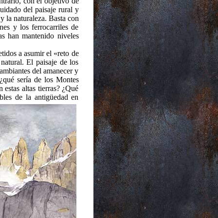
ntrario, con el objetivo de
uidado del paisaje rural y
y la naturaleza. Basta con
s y los ferrocarriles de
cas han mantenido niveles
idos a asumir el «reto de
atural. El paisaje de los
 cambiantes del amanecer y
 ¿qué sería de los Montes
n estas altas tierras? ¿Qué
bles de la antigüedad en