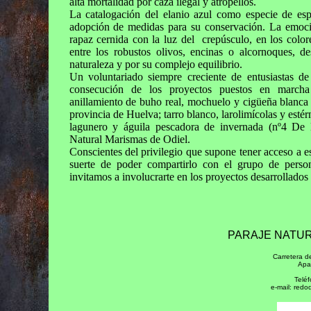
alta mortalidad por caza ilegal y atropellos.
La catalogación del elanio azul como especie de espe
adopción de medidas para su conservación. La emoci
rapaz cernida con la luz del crepúsculo, en los color
entre los robustos olivos, encinas o alcornoques, d
naturaleza y por su complejo equilibrio.
Un voluntariado siempre creciente de entusiastas de
consecución de los proyectos puestos en march
anillamiento de buho real, mochuelo y cigüeña blanca 
provincia de Huelva; tarro blanco, larolimícolas y esté
lagunero y águila pescadora de invernada (nº4 De L
Natural Marismas de Odiel.
Conscientes del privilegio que supone tener acceso a es
suerte de poder compartirlo con el grupo de person
invitamos a involucrarte en los proyectos desarrollados 
PARAJE NATUR
Carretera d
Apa
Telé
e-mail: red