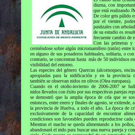
diurna, con important
que está realizando 
De color gris pálido 
por el vientre, pod
pastizales con arbolad
de su estudio es resul
frecuente cambio de 
Con las primeras y 
cerniéndose sobre algún micromamífero (ratón) entre los
en alguno de sus posaderos habituales, solitaria, o con
contrario, se concentran hasta más de 50 individuos 
visibilidad del entorno.
Las especies del género Quercus (alcornoques, encin
apropiadas para la nidificación y en la provincia 
también se observan nidos en olivos (Olea europaea).
Cuando en el otoño-invierno de 2006-2007 se hal
nidos llevados con éxito por sus respectivas parejas rep
se demostró que la amplia época de cría que se sost
entonces, entre enero y finales de agosto, se extiende, 
la provincia de Huelva, a todo el año. La época de c
exclusivamente de la capacidad de encontrar alimen
condiciones son favorables pueden reproducirse cada
Mientras el macho se queda alimentando a los pollos
abandonará el nido para buscar una nueva pareja y co