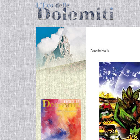
N
Antonín Kosík